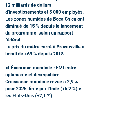
12 milliards de dollars 
d’investissements et 5 000 employés.
Les zones humides de Boca Chica ont 
diminué de 15 % depuis le lancement 
du programme, selon un rapport 
fédéral.
Le prix du mètre carré à Brownsville a 
bondi de +63 % depuis 2018.
📊 Économie mondiale : FMI entre 
optimisme et déséquilibre
Croissance mondiale revue à 2,9 % 
pour 2025, tirée par l’Inde (+6,2 %) et 
les États-Unis (+2,1 %).
La zone euro plafonne à 0,7 %, avec 
une inflation moyenne de 3,5 %.
Les politiques industrielles non 
coordonnées amputent la production 