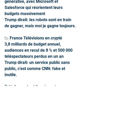
générative, avec Microsoft et 
Salesforce qui réorientent leurs 
budgets massivement
Trump dirait: les robots sont en train 
de gagner, mais moi je gagne toujours.
📉 France Télévisions en crypté
3,8 milliards de budget annuel, 
audiences en recul de 8 % et 500 000 
téléspectateurs perdus en un an
Trump dirait: un service public sans 
public, c’est comme CNN: fake et 
inutile.
🎬 Hollywood sublime les ruines
Paul Thomas Anderson sort un opéra 
cinématographique radical et survolté, 
déjà présenté comme son œuvre la 
plus extrême