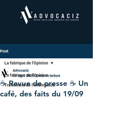
Post
La fabrique de l'Opinion
Advocaciz
La fabrique de l'Opinion
19 sept. 2025
2 min de lecture
☕ Revue de presse ☕️ Un
Traitement de l'information
café, des faits du 19/09