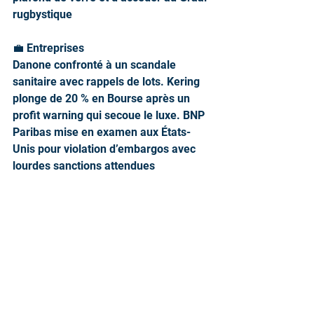
rugbystique
💼 Entreprises
Danone confronté à un scandale 
sanitaire avec rappels de lots. Kering 
plonge de 20 % en Bourse après un 
profit warning qui secoue le luxe. BNP 
Paribas mise en examen aux États-
Unis pour violation d’embargos avec 
lourdes sanctions attendues
🎤 Jimmy Kimmel
Le présentateur américain illustre la 
fin de la liberté de pression aux États-
Unis. La satire télévisée est fragilisée 
par la pression des grands groupes et 
l’humour devient une cible politique