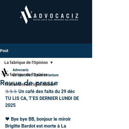
Post
La fabrique de l'Opinion
Advocaciz
La fabrique de l'Opinion
29 déc. 2025
2 min de lecture
Revue de presse
Traitement de l'information
☕️☕️☕️ Un café des faits du 29 déc
TU LIS CA, T’ES DERNIER LUNDI DE 
2025
🖤 Bye bye BB, bonjour le miroir
Brigitte Bardot est morte à La 