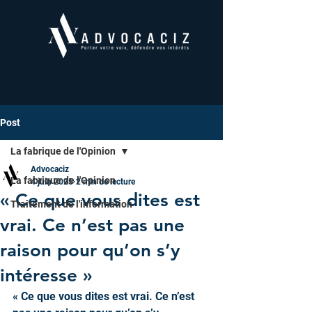
Post
La fabrique de l'Opinion
Advocaciz
La fabrique de l'Opinion
4 juin 2025
2 min de lecture
« Ce que vous dites est
Traitement de l'information
vrai. Ce n’est pas une
raison pour qu’on s’y
intéresse »
« Ce que vous dites est vrai. Ce n’est 