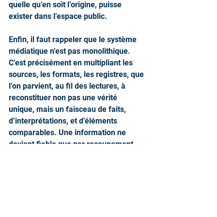
quelle qu’en soit l’origine, puisse 
exister dans l’espace public.
Enfin, il faut rappeler que le système 
médiatique n’est pas monolithique. 
C’est précisément en multipliant les 
sources, les formats, les registres, que 
l’on parvient, au fil des lectures, à 
reconstituer non pas une vérité 
unique, mais un faisceau de faits, 
d’interprétations, et d’éléments 
comparables. Une information ne 
devient fiable que par recoupement, 
jamais par autorité.
Comprendre la presse, c’est, en 
somme, transformer la 
communication en relation et la 
relation en intelligence.